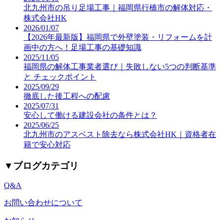
北九州市の吊り足場工事｜福岡県行橋市の解体対応・
株式会社HK
2026/01/07
【2026年最新版】福岡県で外壁塗装・リフォームを計
画中の方へ！足場工事の基礎知識
2025/11/05
福岡県の解体工事業者選び｜失敗しない5つの判断基準
と チェックポイント
2025/09/29
徹底した後工程への配慮
2025/07/31
安心して働ける建設会社の条件とは？
2025/06/25
北九州市のアスベスト除去なら株式会社HK｜資格者在
籍で安心対応
▼
ブログカテゴリ
Q&A
お問い合わせについて