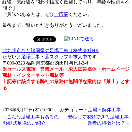
経験・未経験を問わず幅広く歓迎しており、年齢や性別も不
問です。
ご興味のある方は、ぜひ
ご応募
ください。
最後までご覧いただきありがとうございました。
北九州市など福岡県の足場工事は株式会社HK
ただいま
足場工事・鳶スタッフを求人中
です！
〒800-0323 福岡県京都郡苅田町与原1-2-4
※セールス電話・営業メール・求人広告媒体・ホームページ
商材・インターネット商材等
上記等に該当する弊社の業務に無関係な案内は「禁止」とす
る
2026年6月11日(木) 10:00 ｜ カテゴリー：
足場・解体工事
«
こんな足場工事もあるの！
安心して依頼できる足場工事
移動式足場のご紹介
業者の特徴とは？
»