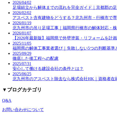
2026/04/02
足場組立から解体までの流れを完全ガイド｜京都郡の足
2026/02/02
アスベスト含有建物をどうする？北九州市・行橋市で専
2026/01/19
北九州市の吊り足場工事｜福岡県行橋市の解体対応・株
2026/01/07
【2026年最新版】福岡県で外壁塗装・リフォームを計
2025/11/05
福岡県の解体工事業者選び｜失敗しない5つの判断基準
2025/09/29
徹底した後工程への配慮
2025/07/31
安心して働ける建設会社の条件とは？
2025/06/25
北九州市のアスベスト除去なら株式会社HK｜資格者在
▼
ブログカテゴリ
Q&A
お問い合わせについて