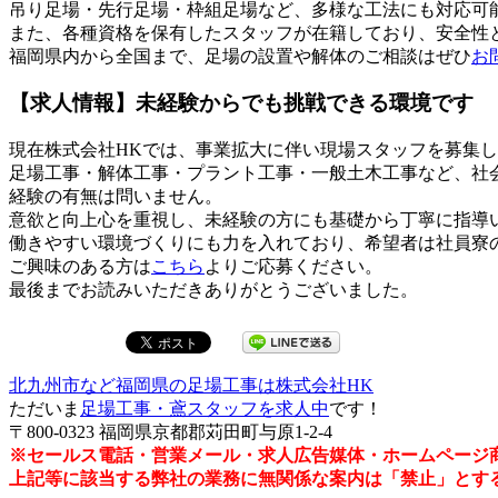
吊り足場・先行足場・枠組足場など、多様な工法にも対応可
また、各種資格を保有したスタッフが在籍しており、安全性
福岡県内から全国まで、足場の設置や解体のご相談はぜひ
お
【求人情報】未経験からでも挑戦できる環境です
現在株式会社HKでは、事業拡大に伴い現場スタッフを募集
足場工事・解体工事・プラント工事・一般土木工事など、社
経験の有無は問いません。
意欲と向上心を重視し、未経験の方にも基礎から丁寧に指導
働きやすい環境づくりにも力を入れており、希望者は社員寮
ご興味のある方は
こちら
よりご応募ください。
最後までお読みいただきありがとうございました。
北九州市など福岡県の足場工事は株式会社HK
ただいま
足場工事・鳶スタッフを求人中
です！
〒800-0323 福岡県京都郡苅田町与原1-2-4
※セールス電話・営業メール・求人広告媒体・ホームページ
上記等に該当する弊社の業務に無関係な案内は「禁止」とす