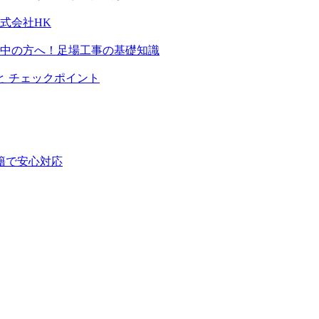
式会社HK
画中の方へ！足場工事の基礎知識
と チェックポイント
籍で安心対応