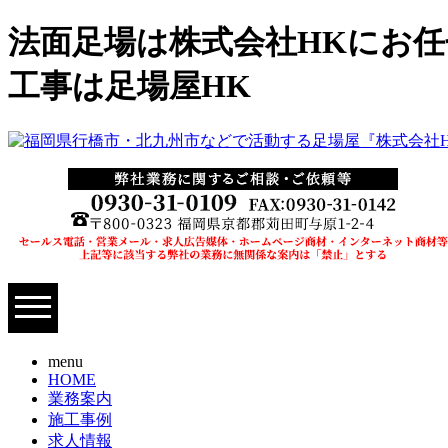
法面足場は株式会社HKにお任
工事は足場屋HK
menu
HOME
業務案内
施工事例
求人情報